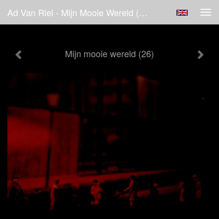
Ad Van Riel - Mijn Mooie Wereld (26)
Tog
navi
Mijn mooie wereld (26)