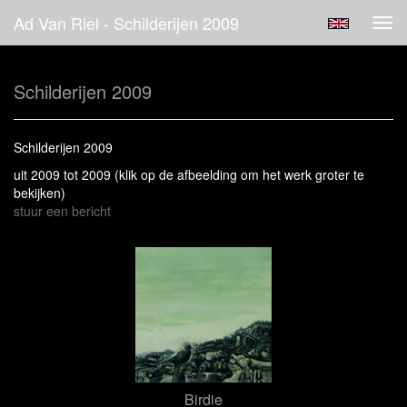
Ad Van Riel - Schilderijen 2009
Tog
navi
Schilderijen 2009
Schilderijen 2009
uit 2009 tot 2009
(klik op de afbeelding om het werk groter te
bekijken)
stuur een bericht
Birdie