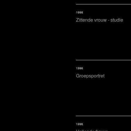
1998
Zittende vrouw - studie
1996
Groepsportret
1996