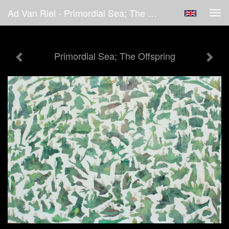
Ad Van Riel - Primordial Sea; The Offspring
Tog
navi
Primordial Sea; The Offspring