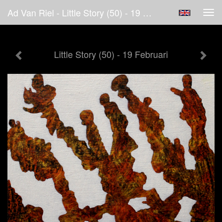
Ad Van Riel - Little Story (50) - 19 Februari
Tog
navi
Little Story (50) - 19 Februari