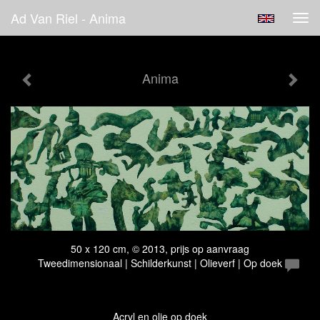
Ad Van Riel - Anima
Tog
navi
Anima
50 x 120 cm, © 2013, prijs op aanvraag
Tweedimensionaal | Schilderkunst | Olieverf | Op doek
Acryl en olie op doek